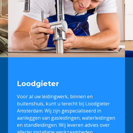
Loodgieter
Voor al uw leidingwerk, binnen en
buitenshuis, kunt u terecht bij Loodgieter
Amsterdam. Wij zijn gespecialiseerd in
aanleggen van gasleidingen, waterleidingen
en standleidingen. Wij leveren advies over
allerlei installatie werkzaamheden.