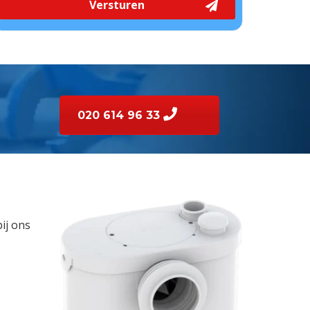
Versturen
020 614 96 33
ij ons