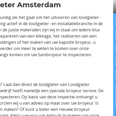
ieter Amsterdam
ndig als het gaat om het uitvoeren van loodgieter-
ng actief in de loodgieter- en installatiebranche in de
e juiste materialen zijn wij in staat om iedere klus
repareren van een lekkage, het realiseren van een
eidingen of het maken van uw kapotte broyeur, u
 verder om meer te weten te komen over onze
r langs komen om uw Sanibroyeur te inspecteren.
 Laat dan direct de loodgieter van Loodgieter
drijf heeft namelijk een speciale broyeur service. De
nspecteren. Op basis van deze inspectie ontvangt u
rzien wij u van advies op maat over uw broyeur. Is
en maken? Of kunt u beter een nieuwe broyeur
issing. Kiest u ervoor om gebruik te maken van onze