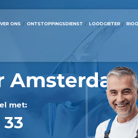
VER ONS
ONTSTOPPINGSDIENST
LOODGIETER
RIOO
r Amsterdam
el met:
 33