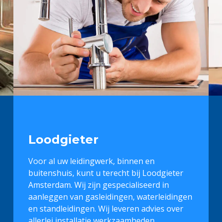
Loodgieter
Voor al uw leidingwerk, binnen en
buitenshuis, kunt u terecht bij Loodgieter
Amsterdam. Wij zijn gespecialiseerd in
aanleggen van gasleidingen, waterleidingen
en standleidingen. Wij leveren advies over
allerlei installatie werkzaamheden.