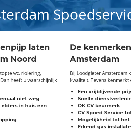
sterdam Spoedservi
enpijp laten
De kenmerken 
am Noord
Amsterdam
stopte wc, riolering,
Bij Loodgieter Amsterdam k
Dan heeft u waarschijnlijk
kwaliteit. Tevens kenmerkt 
Een vrijblijvende pr
lemaal niet weg
Snelle dienstverleni
elders in huis een
OK CV keurmerk
CV Spoed Service tot
topping
Mogelijkheid tot het
Erkend gas installat