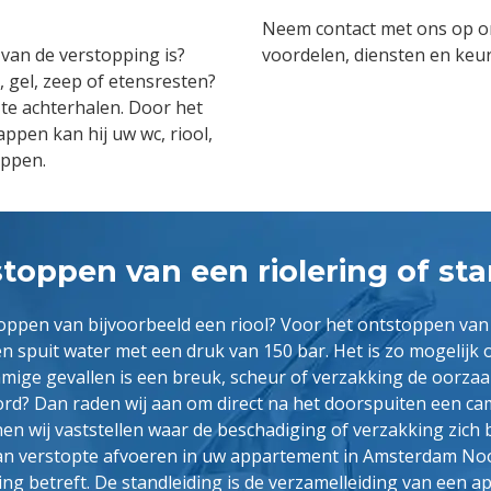
Neem contact met ons op o
van de verstopping is?
voordelen, diensten en keu
, gel, zeep of etensresten?
 te achterhalen. Door het
ppen kan hij uw wc, riool,
oppen.
toppen van een riolering of sta
toppen van bijvoorbeeld een riool? Voor het ontstoppen va
puit water met een druk van 150 bar. Het is zo mogelijk om
mige gevallen is een breuk, scheur of verzakking de oorzaak
d? Dan raden wij aan om direct na het doorspuiten een cam
nen wij vaststellen waar de beschadiging of verzakking zich
van verstopte afvoeren in uw appartement in Amsterdam No
ing betreft. De standleiding is de verzamelleiding van een 